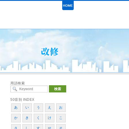
用語検索
50音別 INDEX
あ
い
う
え
お
か
き
く
け
こ
さ
し
す
せ
そ