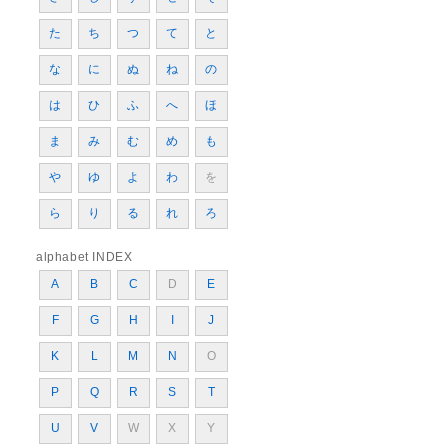
た
ち
つ
て
と
な
に
ぬ
ね
の
は
ひ
ふ
へ
ほ
ま
み
む
め
も
や
ゆ
よ
わ
を
ら
り
る
れ
ろ
alphabet INDEX
A
B
C
D
E
F
G
H
I
J
K
L
M
N
O
P
Q
R
S
T
U
V
W
X
Y